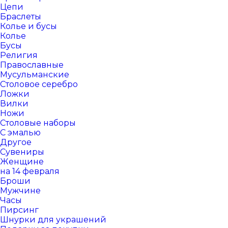
Цепи
Браслеты
Колье и бусы
Колье
Бусы
Религия
Православные
Мусульманские
Столовое серебро
Ложки
Вилки
Ножи
Столовые наборы
С эмалью
Другое
Сувениры
Женщине
на 14 февраля
Броши
Мужчине
Часы
Пирсинг
Шнурки для украшений