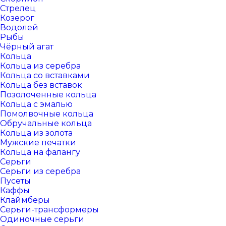
Стрелец
Козерог
Водолей
Рыбы
Чёрный агат
Кольца
Кольца из серебра
Кольца со вставками
Кольца без вставок
Позолоченные кольца
Кольца с эмалью
Помолвочные кольца
Обручальные кольца
Кольца из золота
Мужские печатки
Кольца на фалангу
Серьги
Серьги из серебра
Пусеты
Каффы
Клаймберы
Серьги-трансформеры
Одиночные серьги