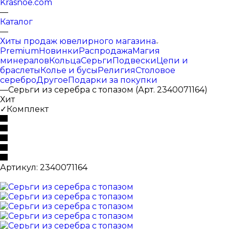
Krasnoe.com
—
Каталог
—
Хиты продаж ювелирного магазина
Premium
Новинки
Распродажа
Магия
минералов
Кольца
Серьги
Подвески
Цепи и
браслеты
Колье и бусы
Религия
Столовое
серебро
Другое
Подарки за покупки
—
Серьги из серебра с топазом (Арт. 2340071164)
Хит
✓Комплект
Артикул:
2340071164