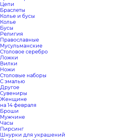
Цепи
Браслеты
Колье и бусы
Колье
Бусы
Религия
Православные
Мусульманские
Столовое серебро
Ложки
Вилки
Ножи
Столовые наборы
С эмалью
Другое
Сувениры
Женщине
на 14 февраля
Броши
Мужчине
Часы
Пирсинг
Шнурки для украшений