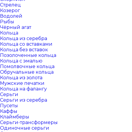
Стрелец
Козерог
Водолей
Рыбы
Чёрный агат
Кольца
Кольца из серебра
Кольца со вставками
Кольца без вставок
Позолоченные кольца
Кольца с эмалью
Помолвочные кольца
Обручальные кольца
Кольца из золота
Мужские печатки
Кольца на фалангу
Серьги
Серьги из серебра
Пусеты
Каффы
Клаймберы
Серьги-трансформеры
Одиночные серьги