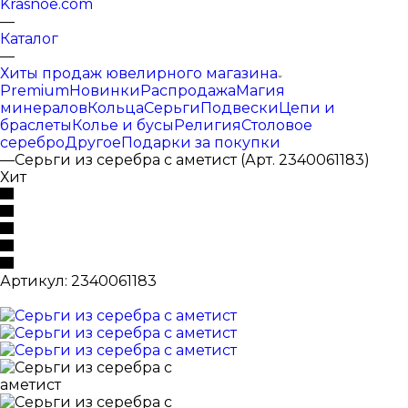
Krasnoe.com
—
Каталог
—
Хиты продаж ювелирного магазина
Premium
Новинки
Распродажа
Магия
минералов
Кольца
Серьги
Подвески
Цепи и
браслеты
Колье и бусы
Религия
Столовое
серебро
Другое
Подарки за покупки
—
Серьги из серебра с аметист (Арт. 2340061183)
Хит
Артикул:
2340061183