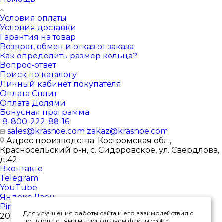
Условия оплаты
Условия доставки
Гарантия на товар
Возврат, обмен и отказ от заказа
Как определить размер кольца?
Вопрос-ответ
Поиск по каталогу
Личный кабинет покупателя
Оплата Сплит
Оплата Долями
Бонусная программа
8-800-222-88-16
sales@krasnoe.com
zakaz@krasnoe.com
Адрес производства: Костромская обл.,
Красносельский р-н, с. Сидоровское, ул. Свердлова,
д.42.
Вконтакте
Telegram
YouTube
Яндекс.Дзен
Pinterest
Для улучшения работы сайта и его взаимодействия с
2026 © Интернет-магазин ювелирных изделий от
пользователями мы используем файлы cookie.