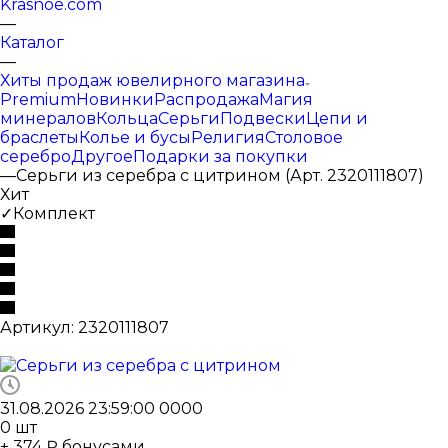
Krasnoe.com
—
Каталог
—
Хиты продаж ювелирного магазина
Premium
Новинки
Распродажа
Магия
минералов
Кольца
Серьги
Подвески
Цепи и
браслеты
Колье и бусы
Религия
Столовое
серебро
Другое
Подарки за покупки
—
Серьги из серебра с цитрином (Арт. 2320111807)
Хит
✓Комплект
Артикул:
2320111807
31.08.2026 23:59:00
0
0
0
0
0
шт
+ 374 ₽ бонусами