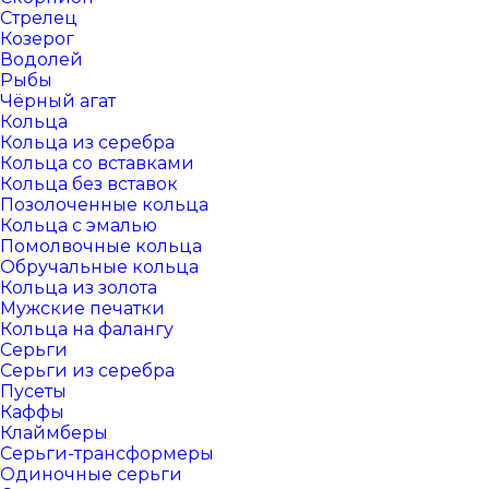
Стрелец
Козерог
Водолей
Рыбы
Чёрный агат
Кольца
Кольца из серебра
Кольца со вставками
Кольца без вставок
Позолоченные кольца
Кольца с эмалью
Помолвочные кольца
Обручальные кольца
Кольца из золота
Мужские печатки
Кольца на фалангу
Серьги
Серьги из серебра
Пусеты
Каффы
Клаймберы
Серьги-трансформеры
Одиночные серьги