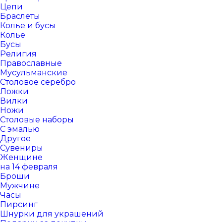
Цепи
Браслеты
Колье и бусы
Колье
Бусы
Религия
Православные
Мусульманские
Столовое серебро
Ложки
Вилки
Ножи
Столовые наборы
С эмалью
Другое
Сувениры
Женщине
на 14 февраля
Броши
Мужчине
Часы
Пирсинг
Шнурки для украшений