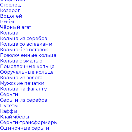
Стрелец
Козерог
Водолей
Рыбы
Чёрный агат
Кольца
Кольца из серебра
Кольца со вставками
Кольца без вставок
Позолоченные кольца
Кольца с эмалью
Помолвочные кольца
Обручальные кольца
Кольца из золота
Мужские печатки
Кольца на фалангу
Серьги
Серьги из серебра
Пусеты
Каффы
Клаймберы
Серьги-трансформеры
Одиночные серьги