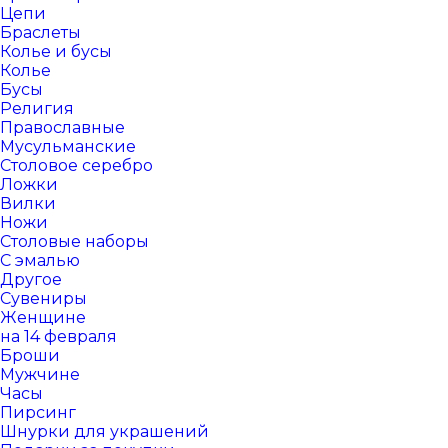
Цепи
Браслеты
Колье и бусы
Колье
Бусы
Религия
Православные
Мусульманские
Столовое серебро
Ложки
Вилки
Ножи
Столовые наборы
С эмалью
Другое
Сувениры
Женщине
на 14 февраля
Броши
Мужчине
Часы
Пирсинг
Шнурки для украшений