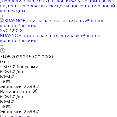
Дюртюли. Ювелирный салон KRASNOE приглашает
на день невероятных скидок и презентацию новой
коллекции
25.07.2026
KRASNOE приглашает на фестиваль «Золотое
кольцо России»
31.08.2026 23:59:00
0
0
0
0
0
шт
+ 303 ₽ бонусами
6 063
₽
/шт
8 661
₽
-
30
%
Экономия
2 598
₽
Варианты цен
6 063
₽
/шт
8 661
₽
-
30
%
Экономия
2 598
₽
Подробности