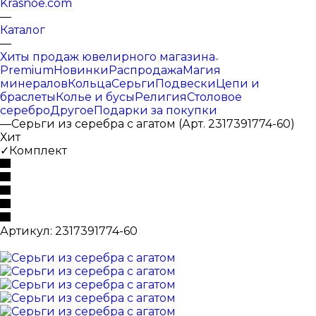
Krasnoe.com
—
Каталог
—
Хиты продаж ювелирного магазина
Premium
Новинки
Распродажа
Магия
минералов
Кольца
Серьги
Подвески
Цепи и
браслеты
Колье и бусы
Религия
Столовое
серебро
Другое
Подарки за покупки
—
Серьги из серебра с агатом (Арт. 2317391774-60)
Хит
✓Комплект
Артикул:
2317391774-60