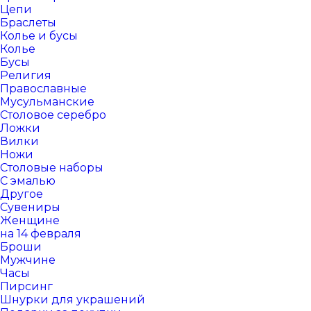
Цепи
Браслеты
Колье и бусы
Колье
Бусы
Религия
Православные
Мусульманские
Столовое серебро
Ложки
Вилки
Ножи
Столовые наборы
С эмалью
Другое
Сувениры
Женщине
на 14 февраля
Броши
Мужчине
Часы
Пирсинг
Шнурки для украшений