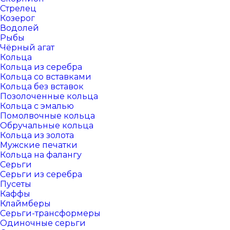
Стрелец
Козерог
Водолей
Рыбы
Чёрный агат
Кольца
Кольца из серебра
Кольца со вставками
Кольца без вставок
Позолоченные кольца
Кольца с эмалью
Помолвочные кольца
Обручальные кольца
Кольца из золота
Мужские печатки
Кольца на фалангу
Серьги
Серьги из серебра
Пусеты
Каффы
Клаймберы
Серьги-трансформеры
Одиночные серьги