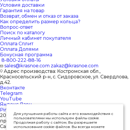
Условия доставки
Гарантия на товар
Возврат, обмен и отказ от заказа
Как определить размер кольца?
Вопрос-ответ
Поиск по каталогу
Личный кабинет покупателя
Оплата Сплит
Оплата Долями
Бонусная программа
8-800-222-88-16
sales@krasnoe.com
zakaz@krasnoe.com
Адрес производства: Костромская обл.,
Красносельский р-н, с. Сидоровское, ул. Свердлова,
д.42.
Вконтакте
Telegram
YouTube
Яндекс.Дзен
Pinterest
Для улучшения работы сайта и его взаимодействия с
2026 © Интернет-магазин ювелирных изделий от
пользователями мы используем файлы cookie.
производителя
Продолжая работу с сайтом, Вы разрешаете
Сайт носит исключительно информационный
использование cookie-файлов. Вы всегда можете