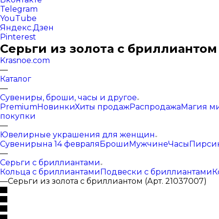
Telegram
YouTube
Яндекс.Дзен
Pinterest
Серьги из золота с бриллиантом 
Krasnoe.com
—
Каталог
—
Сувениры, броши, часы и другое
Premium
Новинки
Хиты продаж
Распродажа
Магия м
покупки
—
Ювелирные украшения для женщин
Сувениры
на 14 февраля
Броши
Мужчине
Часы
Пирси
—
Серьги с бриллиантами
Кольца с бриллиантами
Подвески с бриллиантами
К
—
Серьги из золота с бриллиантом (Арт. 21037007)