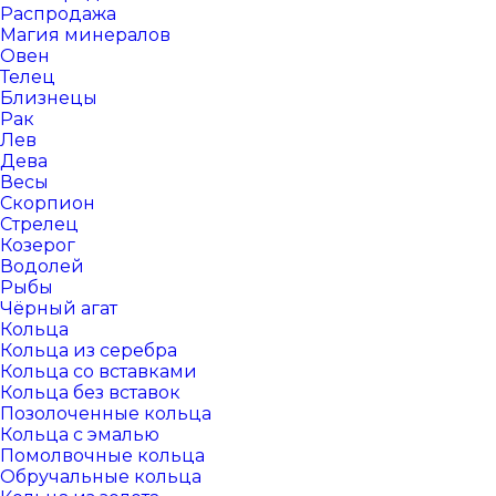
Распродажа
Магия минералов
Овен
Телец
Близнецы
Рак
Лев
Дева
Весы
Скорпион
Стрелец
Козерог
Водолей
Рыбы
Чёрный агат
Кольца
Кольца из серебра
Кольца со вставками
Кольца без вставок
Позолоченные кольца
Кольца с эмалью
Помолвочные кольца
Обручальные кольца