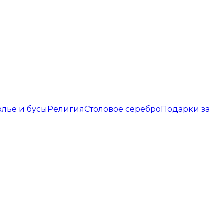
олье и бусы
Религия
Столовое серебро
Подарки за