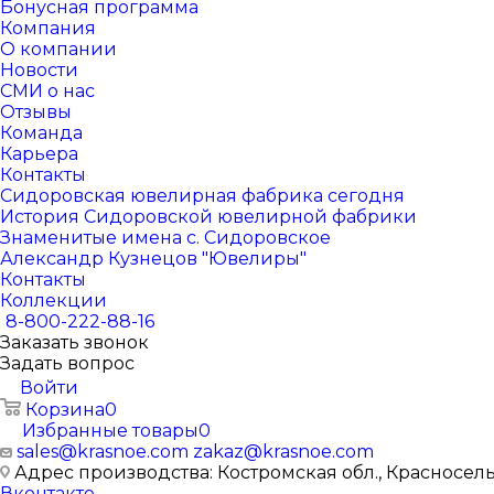
Бонусная программа
Компания
О компании
Новости
СМИ о нас
Отзывы
Команда
Карьера
Контакты
Сидоровская ювелирная фабрика сегодня
История Сидоровской ювелирной фабрики
Знаменитые имена с. Сидоровское
Александр Кузнецов "Ювелиры"
Контакты
Коллекции
8-800-222-88-16
Заказать звонок
Задать вопрос
Войти
Корзина
0
Избранные товары
0
sales@krasnoe.com
zakaz@krasnoe.com
Адрес производства: Костромская обл., Красносельск
Вконтакте