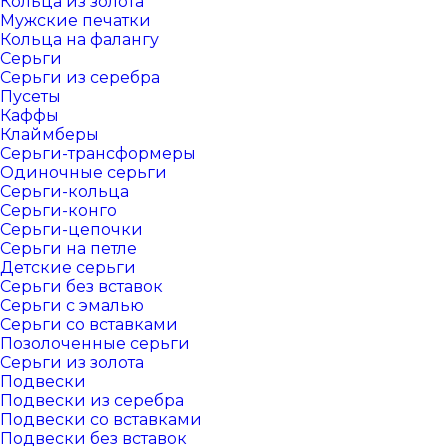
Кольца из золота
Мужские печатки
Кольца на фалангу
Серьги
Серьги из серебра
Пусеты
Каффы
Клаймберы
Серьги-трансформеры
Одиночные серьги
Серьги-кольца
Серьги-конго
Серьги-цепочки
Серьги на петле
Детские серьги
Серьги без вставок
Серьги с эмалью
Серьги со вставками
Позолоченные серьги
Серьги из золота
Подвески
Подвески из серебра
Подвески со вставками
Подвески без вставок