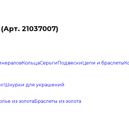
(Арт. 21037007)
инералов
Кольца
Серьги
Подвески
Цепи и браслеты
К
нг
Шнурки для украшений
олье из золота
Браслеты из золота