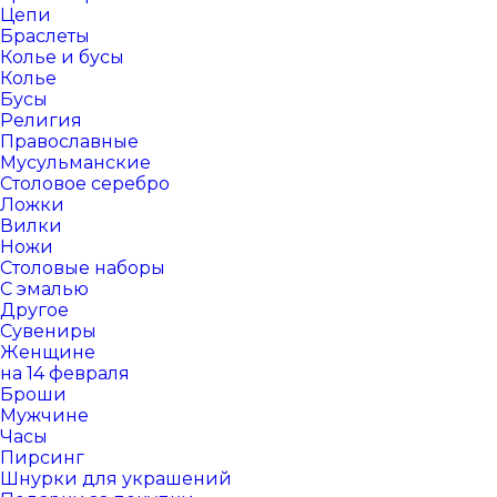
Цепи
Браслеты
Колье и бусы
Колье
Бусы
Религия
Православные
Мусульманские
Столовое серебро
Ложки
Вилки
Ножи
Столовые наборы
С эмалью
Другое
Сувениры
Женщине
на 14 февраля
Броши
Мужчине
Часы
Пирсинг
Шнурки для украшений