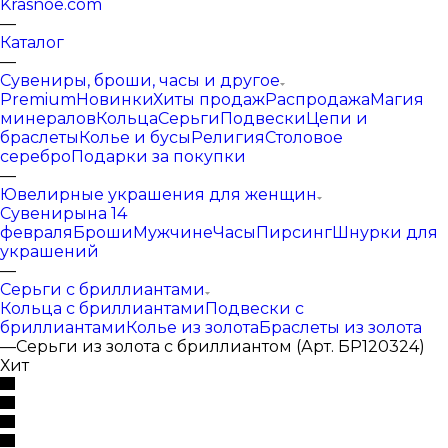
Krasnoe.com
—
Каталог
—
Сувениры, броши, часы и другое
Premium
Новинки
Хиты продаж
Распродажа
Магия
минералов
Кольца
Серьги
Подвески
Цепи и
браслеты
Колье и бусы
Религия
Столовое
серебро
Подарки за покупки
—
Ювелирные украшения для женщин
Сувениры
на 14
февраля
Броши
Мужчине
Часы
Пирсинг
Шнурки для
украшений
—
Серьги с бриллиантами
Кольца с бриллиантами
Подвески с
бриллиантами
Колье из золота
Браслеты из золота
—
Серьги из золота с бриллиантом (Арт. БР120324)
Хит