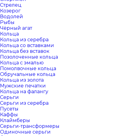
Стрелец
Козерог
Водолей
Рыбы
Чёрный агат
Кольца
Кольца из серебра
Кольца со вставками
Кольца без вставок
Позолоченные кольца
Кольца с эмалью
Помолвочные кольца
Обручальные кольца
Кольца из золота
Мужские печатки
Кольца на фалангу
Серьги
Серьги из серебра
Пусеты
Каффы
Клаймберы
Серьги-трансформеры
Одиночные серьги