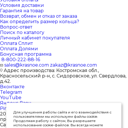
Условия доставки
Гарантия на товар
Возврат, обмен и отказ от заказа
Как определить размер кольца?
Вопрос-ответ
Поиск по каталогу
Личный кабинет покупателя
Оплата Сплит
Оплата Долями
Бонусная программа
8-800-222-88-16
sales@krasnoe.com
zakaz@krasnoe.com
Адрес производства: Костромская обл.,
Красносельский р-н, с. Сидоровское, ул. Свердлова,
д.42.
Вконтакте
Telegram
YouTube
Яндекс.Дзен
Pinterest
Для улучшения работы сайта и его взаимодействия с
2026 © Интернет-магазин ювелирных изделий от
пользователями мы используем файлы cookie.
производителя
Продолжая работу с сайтом, Вы разрешаете
Сайт носит исключительно информационный
использование cookie-файлов. Вы всегда можете