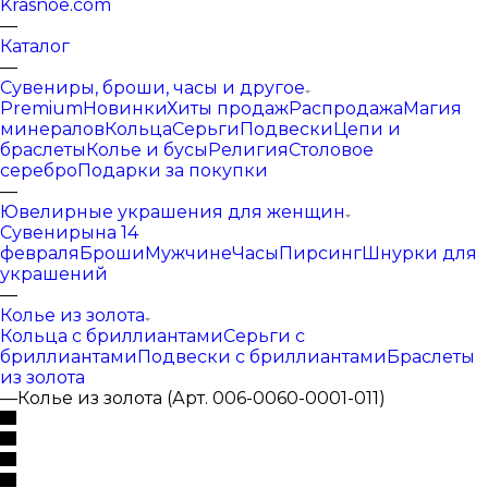
Krasnoe.com
—
Каталог
—
Сувениры, броши, часы и другое
Premium
Новинки
Хиты продаж
Распродажа
Магия
минералов
Кольца
Серьги
Подвески
Цепи и
браслеты
Колье и бусы
Религия
Столовое
серебро
Подарки за покупки
—
Ювелирные украшения для женщин
Сувениры
на 14
февраля
Броши
Мужчине
Часы
Пирсинг
Шнурки для
украшений
—
Колье из золота
Кольца с бриллиантами
Серьги с
бриллиантами
Подвески с бриллиантами
Браслеты
из золота
—
Колье из золота (Арт. 006-0060-0001-011)