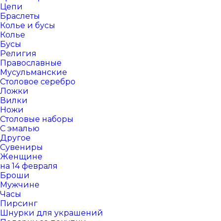
Цепи
Браслеты
Колье и бусы
Колье
Бусы
Религия
Православные
Мусульманские
Столовое серебро
Ложки
Вилки
Ножи
Столовые наборы
С эмалью
Другое
Сувениры
Женщине
на 14 февраля
Броши
Мужчине
Часы
Пирсинг
Шнурки для украшений