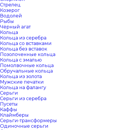
Стрелец
Козерог
Водолей
Рыбы
Чёрный агат
Кольца
Кольца из серебра
Кольца со вставками
Кольца без вставок
Позолоченные кольца
Кольца с эмалью
Помолвочные кольца
Обручальные кольца
Кольца из золота
Мужские печатки
Кольца на фалангу
Серьги
Серьги из серебра
Пусеты
Каффы
Клаймберы
Серьги-трансформеры
Одиночные серьги