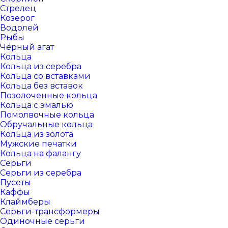
Стрелец
Козерог
Водолей
Рыбы
Чёрный агат
Кольца
Кольца из серебра
Кольца со вставками
Кольца без вставок
Позолоченные кольца
Кольца с эмалью
Помолвочные кольца
Обручальные кольца
Кольца из золота
Мужские печатки
Кольца на фалангу
Серьги
Серьги из серебра
Пусеты
Каффы
Клаймберы
Серьги-трансформеры
Одиночные серьги