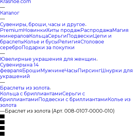
Krasnoe.com
—
Каталог
—
Сувениры, броши, часы и другое
Premium
Новинки
Хиты продаж
Распродажа
Магия
минералов
Кольца
Серьги
Подвески
Цепи и
браслеты
Колье и бусы
Религия
Столовое
серебро
Подарки за покупки
—
Ювелирные украшения для женщин
Сувениры
на 14
февраля
Броши
Мужчине
Часы
Пирсинг
Шнурки для
украшений
—
Браслеты из золота
Кольца с бриллиантами
Серьги с
бриллиантами
Подвески с бриллиантами
Колье из
золота
—
Браслет из золота (Арт. 008-0107-0000-010)