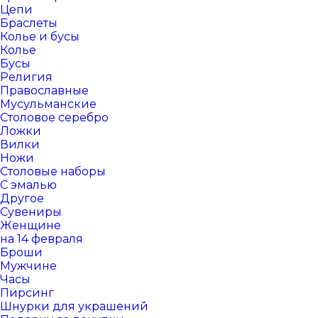
Цепи
Браслеты
Колье и бусы
Колье
Бусы
Религия
Православные
Мусульманские
Столовое серебро
Ложки
Вилки
Ножи
Столовые наборы
С эмалью
Другое
Сувениры
Женщине
на 14 февраля
Броши
Мужчине
Часы
Пирсинг
Шнурки для украшений