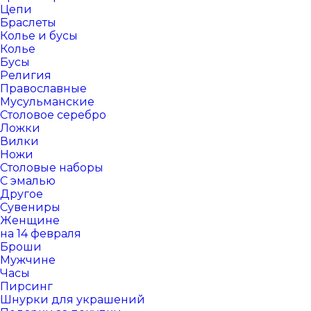
Цепи
Браслеты
Колье и бусы
Колье
Бусы
Религия
Православные
Мусульманские
Столовое серебро
Ложки
Вилки
Ножи
Столовые наборы
С эмалью
Другое
Сувениры
Женщине
на 14 февраля
Броши
Мужчине
Часы
Пирсинг
Шнурки для украшений