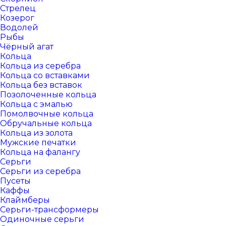
Стрелец
Козерог
Водолей
Рыбы
Чёрный агат
Кольца
Кольца из серебра
Кольца со вставками
Кольца без вставок
Позолоченные кольца
Кольца с эмалью
Помолвочные кольца
Обручальные кольца
Кольца из золота
Мужские печатки
Кольца на фалангу
Серьги
Серьги из серебра
Пусеты
Каффы
Клаймберы
Серьги-трансформеры
Одиночные серьги