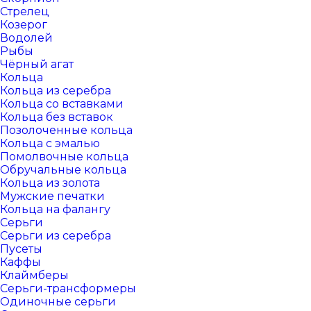
Стрелец
Козерог
Водолей
Рыбы
Чёрный агат
Кольца
Кольца из серебра
Кольца со вставками
Кольца без вставок
Позолоченные кольца
Кольца с эмалью
Помолвочные кольца
Обручальные кольца
Кольца из золота
Мужские печатки
Кольца на фалангу
Серьги
Серьги из серебра
Пусеты
Каффы
Клаймберы
Серьги-трансформеры
Одиночные серьги