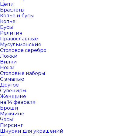
Цепи
Браслеты
Колье и бусы
Колье
Бусы
Религия
Православные
Мусульманские
Столовое серебро
Ложки
Вилки
Ножи
Столовые наборы
С эмалью
Другое
Сувениры
Женщине
на 14 февраля
Броши
Мужчине
Часы
Пирсинг
Шнурки для украшений