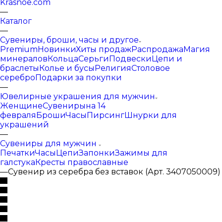
Krasnoe.com
—
Каталог
—
Сувениры, броши, часы и другое
Premium
Новинки
Хиты продаж
Распродажа
Магия
минералов
Кольца
Серьги
Подвески
Цепи и
браслеты
Колье и бусы
Религия
Столовое
серебро
Подарки за покупки
—
Ювелирные украшения для мужчин
Женщине
Сувениры
на 14
февраля
Броши
Часы
Пирсинг
Шнурки для
украшений
—
Сувениры для мужчин
Печатки
Часы
Цепи
Запонки
Зажимы для
галстука
Кресты православные
—
Сувенир из серебра без вставок (Арт. 3407050009)