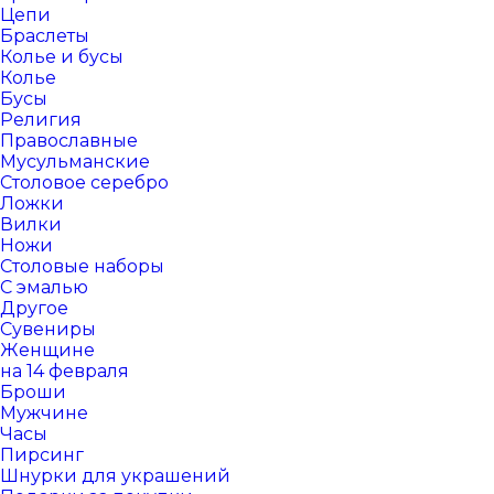
Цепи
Браслеты
Колье и бусы
Колье
Бусы
Религия
Православные
Мусульманские
Столовое серебро
Ложки
Вилки
Ножи
Столовые наборы
С эмалью
Другое
Сувениры
Женщине
на 14 февраля
Броши
Мужчине
Часы
Пирсинг
Шнурки для украшений