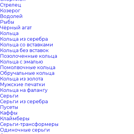
Стрелец
Козерог
Водолей
Рыбы
Чёрный агат
Кольца
Кольца из серебра
Кольца со вставками
Кольца без вставок
Позолоченные кольца
Кольца с эмалью
Помолвочные кольца
Обручальные кольца
Кольца из золота
Мужские печатки
Кольца на фалангу
Серьги
Серьги из серебра
Пусеты
Каффы
Клаймберы
Серьги-трансформеры
Одиночные серьги