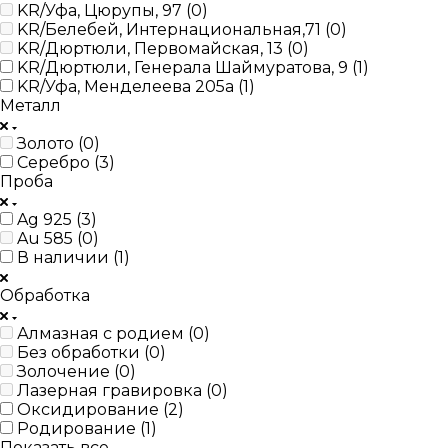
KR/Уфа, Цюрупы, 97 (
0
)
KR/Белебей, Интернациональная,71 (
0
)
KR/Дюртюли, Первомайская, 13 (
0
)
KR/Дюртюли, Генерала Шаймуратова, 9 (
1
)
KR/Уфа, Менделеева 205а (
1
)
Металл
Золото (
0
)
Серебро (
3
)
Проба
Ag 925 (
3
)
Au 585 (
0
)
В наличии (
1
)
Обработка
Алмазная с родием (
0
)
Без обработки (
0
)
Золочение (
0
)
Лазерная гравировка (
0
)
Оксидирование (
2
)
Родирование (
1
)
Показать все