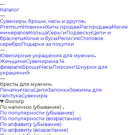
—
Каталог
—
Сувениры, броши, часы и другое
Premium
Новинки
Хиты продаж
Распродажа
Магия
минералов
Кольца
Серьги
Подвески
Цепи и
браслеты
Колье и бусы
Религия
Столовое
серебро
Подарки за покупки
—
Ювелирные украшения для мужчин
Женщине
Сувениры
на 14
февраля
Броши
Часы
Пирсинг
Шнурки для
украшений
—
Кресты для мужчин
Печатки
Часы
Цепи
Запонки
Зажимы для
галстука
Сувениры
Фильтр
По наличию (убывание)
По популярности (убывание)
По популярности (возрастание)
По алфавиту (убывание)
По алфавиту (возрастание)