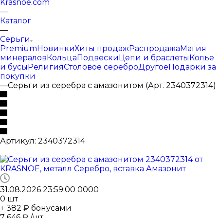
Krasnoe.com
—
Каталог
—
Серьги
Premium
Новинки
Хиты продаж
Распродажа
Магия
минералов
Кольца
Подвески
Цепи и браслеты
Колье
и бусы
Религия
Столовое серебро
Другое
Подарки за
покупки
—
Серьги из серебра с амазонитом (Арт. 2340372314)
Артикул:
2340372314
31.08.2026 23:59:00
0
0
0
0
0
шт
+ 382 ₽ бонусами
7 646
₽
/шт