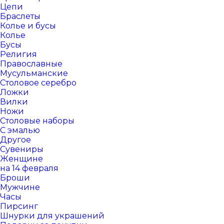
Цепи
Браслеты
Колье и бусы
Колье
Бусы
Религия
Православные
Мусульманские
Столовое серебро
Ложки
Вилки
Ножи
Столовые наборы
С эмалью
Другое
Сувениры
Женщине
на 14 февраля
Броши
Мужчине
Часы
Пирсинг
Шнурки для украшений