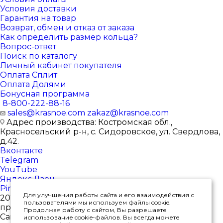
Условия доставки
Гарантия на товар
Возврат, обмен и отказ от заказа
Как определить размер кольца?
Вопрос-ответ
Поиск по каталогу
Личный кабинет покупателя
Оплата Сплит
Оплата Долями
Бонусная программа
8-800-222-88-16
sales@krasnoe.com
zakaz@krasnoe.com
Адрес производства: Костромская обл.,
Красносельский р-н, с. Сидоровское, ул. Свердлова,
д.42.
Вконтакте
Telegram
YouTube
Яндекс.Дзен
Pinterest
Для улучшения работы сайта и его взаимодействия с
2026 © Интернет-магазин ювелирных изделий от
пользователями мы используем файлы cookie.
производителя
Продолжая работу с сайтом, Вы разрешаете
Сайт носит исключительно информационный
использование cookie-файлов. Вы всегда можете