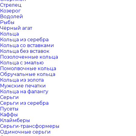
Стрелец
Козерог
Водолей
Рыбы
Чёрный агат
Кольца
Кольца из серебра
Кольца со вставками
Кольца без вставок
Позолоченные кольца
Кольца с эмалью
Помолвочные кольца
Обручальные кольца
Кольца из золота
Мужские печатки
Кольца на фалангу
Серьги
Серьги из серебра
Пусеты
Каффы
Клаймберы
Серьги-трансформеры
Одиночные серьги