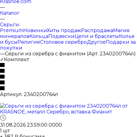
Krasnoe.com
—
Каталог
—
Серьги
Premium
Новинки
Хиты продаж
Распродажа
Магия
минералов
Кольца
Подвески
Цепи и браслеты
Колье
и бусы
Религия
Столовое серебро
Другое
Подарки за
покупки
—
Серьги из серебра с фианитом (Арт. 2340200764л)
✓Комплект
Артикул:
2340200764л
31.08.2026 23:59:00
0
0
0
0
1
шт
+ 382 ₽ бонусами