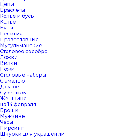
Цепи
Браслеты
Колье и бусы
Колье
Бусы
Религия
Православные
Мусульманские
Столовое серебро
Ложки
Вилки
Ножи
Столовые наборы
С эмалью
Другое
Сувениры
Женщине
на 14 февраля
Броши
Мужчине
Часы
Пирсинг
Шнурки для украшений