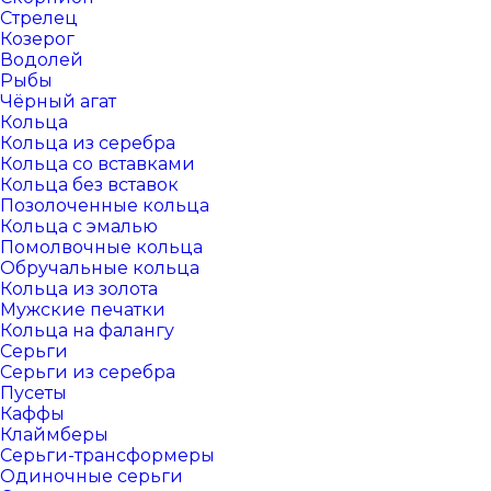
Стрелец
Козерог
Водолей
Рыбы
Чёрный агат
Кольца
Кольца из серебра
Кольца со вставками
Кольца без вставок
Позолоченные кольца
Кольца с эмалью
Помолвочные кольца
Обручальные кольца
Кольца из золота
Мужские печатки
Кольца на фалангу
Серьги
Серьги из серебра
Пусеты
Каффы
Клаймберы
Серьги-трансформеры
Одиночные серьги