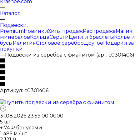
Krasnoe.com
—
Каталог
—
Подвески
Premium
Новинки
Хиты продаж
Распродажа
Магия
минералов
Кольца
Серьги
Цепи и браслеты
Колье и
бусы
Религия
Столовое серебро
Другое
Подарки за
покупки
—
Подвески из серебра с фианитом (арт. с0301406)
Артикул:
с0301406
31.08.2026 23:59:00
0
0
0
0
5
шт
+ 74 ₽ бонусами
1 485
₽
/шт
2 121
₽