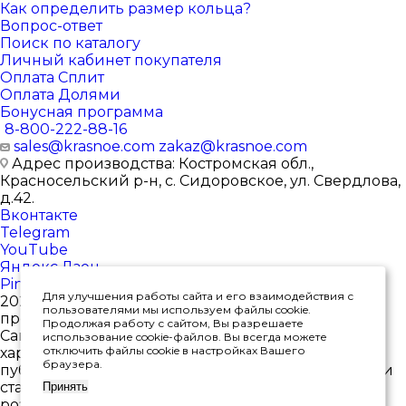
Как определить размер кольца?
Вопрос-ответ
Поиск по каталогу
Личный кабинет покупателя
Оплата Сплит
Оплата Долями
Бонусная программа
8-800-222-88-16
sales@krasnoe.com
zakaz@krasnoe.com
Адрес производства: Костромская обл.,
Красносельский р-н, с. Сидоровское, ул. Свердлова,
д.42.
Вконтакте
Telegram
YouTube
Яндекс.Дзен
Pinterest
Для улучшения работы сайта и его взаимодействия с
2026 © Интернет-магазин ювелирных изделий от
пользователями мы используем файлы cookie.
производителя
Продолжая работу с сайтом, Вы разрешаете
Сайт носит исключительно информационный
использование cookie-файлов. Вы всегда можете
отключить файлы cookie в настройках Вашего
характер, и ни при каких условиях не является
браузера.
публичной офертой, определяемой положениями
статьи 437(2) Гражданского кодекса РФ. *Цены в
Принять
розничных магазинах могут отличаться от цен на