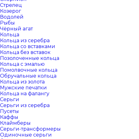
Стрелец
Козерог
Водолей
Рыбы
Чёрный агат
Кольца
Кольца из серебра
Кольца со вставками
Кольца без вставок
Позолоченные кольца
Кольца с эмалью
Помолвочные кольца
Обручальные кольца
Кольца из золота
Мужские печатки
Кольца на фалангу
Серьги
Серьги из серебра
Пусеты
Каффы
Клаймберы
Серьги-трансформеры
Одиночные серьги