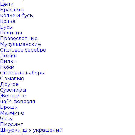
Цепи
Браслеты
Колье и бусы
Колье
Бусы
Религия
Православные
Мусульманские
Столовое серебро
Ложки
Вилки
Ножи
Столовые наборы
С эмалью
Другое
Сувениры
Женщине
на 14 февраля
Броши
Мужчине
Часы
Пирсинг
Шнурки для украшений