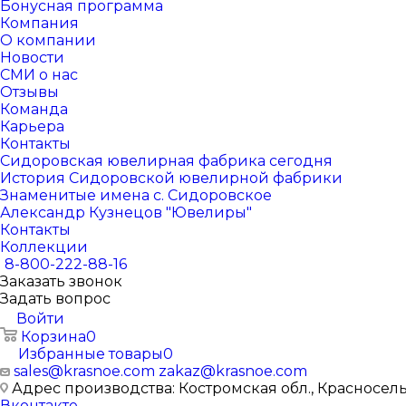
Бонусная программа
Компания
О компании
Новости
СМИ о нас
Отзывы
Команда
Карьера
Контакты
Сидоровская ювелирная фабрика сегодня
История Сидоровской ювелирной фабрики
Знаменитые имена с. Сидоровское
Александр Кузнецов "Ювелиры"
Контакты
Коллекции
8-800-222-88-16
Заказать звонок
Задать вопрос
Войти
Корзина
0
Избранные товары
0
sales@krasnoe.com
zakaz@krasnoe.com
Адрес производства: Костромская обл., Красносельск
Вконтакте