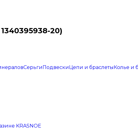
 1340395938-20)
инералов
Серьги
Подвески
Цепи и браслеты
Колье и 