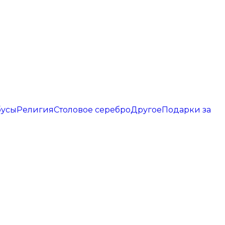
бусы
Религия
Столовое серебро
Другое
Подарки за