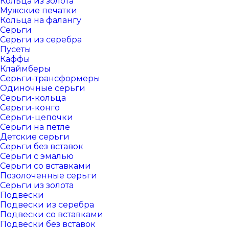
Кольца из золота
Мужские печатки
Кольца на фалангу
Серьги
Серьги из серебра
Пусеты
Каффы
Клаймберы
Серьги-трансформеры
Одиночные серьги
Серьги-кольца
Серьги-конго
Серьги-цепочки
Серьги на петле
Детские серьги
Серьги без вставок
Серьги с эмалью
Серьги со вставками
Позолоченные серьги
Серьги из золота
Подвески
Подвески из серебра
Подвески со вставками
Подвески без вставок