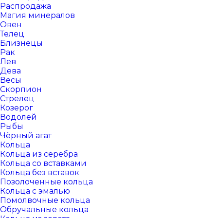
Распродажа
Магия минералов
Овен
Телец
Близнецы
Рак
Лев
Дева
Весы
Скорпион
Стрелец
Козерог
Водолей
Рыбы
Чёрный агат
Кольца
Кольца из серебра
Кольца со вставками
Кольца без вставок
Позолоченные кольца
Кольца с эмалью
Помолвочные кольца
Обручальные кольца