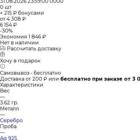
31.08.2026 23:59:00
0
0
0
0
0
шт
+ 215 ₽ бонусами
от
4 308 ₽
6 154 ₽
-
30
%
Экономия
1 846 ₽
Нет в наличии
Рассчитать доставку
Хочу в подарок
Самовывоз - бесплатно
Доставка от 200 ₽ или
бесплатно при заказе от 3 
Характеристики
Вес
—
3.62 гр.
Металл
—
Серебро
Проба
—
Ag 925