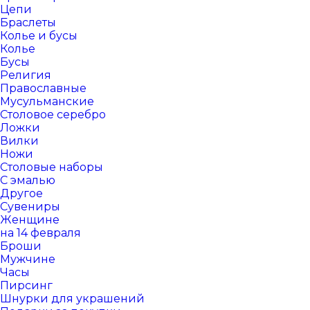
Цепи
Браслеты
Колье и бусы
Колье
Бусы
Религия
Православные
Мусульманские
Столовое серебро
Ложки
Вилки
Ножи
Столовые наборы
С эмалью
Другое
Сувениры
Женщине
на 14 февраля
Броши
Мужчине
Часы
Пирсинг
Шнурки для украшений