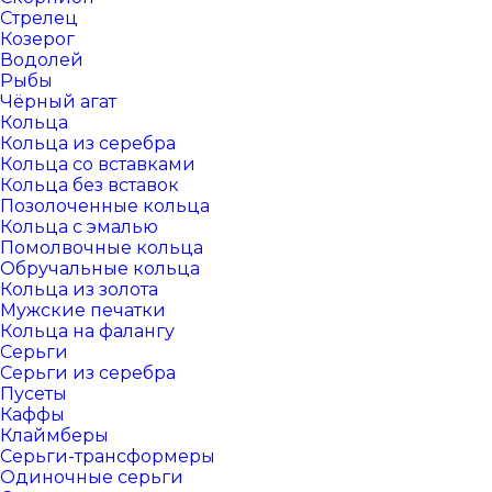
Стрелец
Козерог
Водолей
Рыбы
Чёрный агат
Кольца
Кольца из серебра
Кольца со вставками
Кольца без вставок
Позолоченные кольца
Кольца с эмалью
Помолвочные кольца
Обручальные кольца
Кольца из золота
Мужские печатки
Кольца на фалангу
Серьги
Серьги из серебра
Пусеты
Каффы
Клаймберы
Серьги-трансформеры
Одиночные серьги