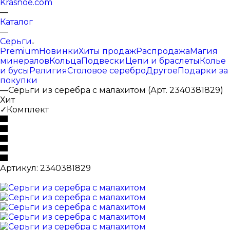
Krasnoe.com
—
Каталог
—
Серьги
Premium
Новинки
Хиты продаж
Распродажа
Магия
минералов
Кольца
Подвески
Цепи и браслеты
Колье
и бусы
Религия
Столовое серебро
Другое
Подарки за
покупки
—
Серьги из серебра с малахитом (Арт. 2340381829)
Хит
✓Комплект
Артикул:
2340381829